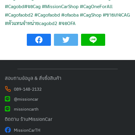
#Cagobd
#จอCag
#MissionCarShop
#CagOneForAll
#Cagofaobd2
#Cagofaobd
#ofaoba
#CagShop
#ขายเกจCAG
#ตัวแทนจำหน่ายcagobd2
#จอOFA
สอบถามข้อมูล & สั่งซื้อสินค้า
089-148-2132
@missioncar
missioncarth
ติดตาม ร้านMissionCar
MissionCarTH