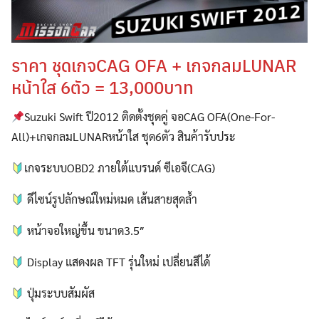
ราคา ชุดเกจCAG OFA + เกจกลมLUNAR
หน้าใส 6ตัว = 13,000บาท
Suzuki Swift ปี2012 ติดตั้งชุดคู่ จอCAG OFA(One-For-
All)+เกจกลมLUNARหน้าใส ชุด6ตัว สินค้ารับประ
เกจระบบOBD2 ภายใต้แบรนด์ ซีเอจี(CAG)
ดีไซน์รูปลักษณ์ใหม่หมด เส้นสายสุดล้ำ
หน้าจอใหญ่ขึ้น ขนาด3.5″
Display แสดงผล TFT รุ่นใหม่ เปลี่ยนสีได้
ปุ่มระบบสัมผัส