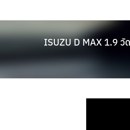
Skip
to
content
ISUZU D MAX 1.9 วัด