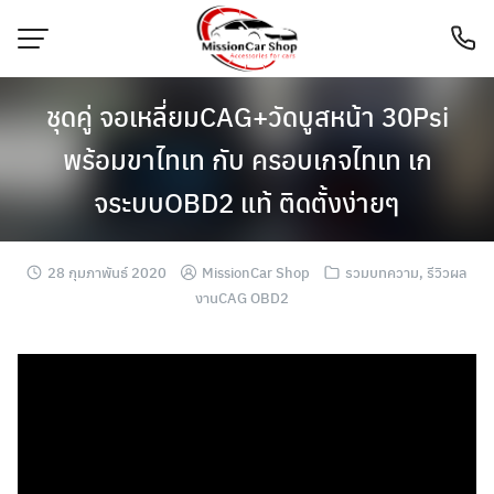
Skip
to
content
ชุดคู่ จอเหลี่ยมCAG+วัดบูสหน้า 30Psi
พร้อมขาไทเท กับ ครอบเกจไทเท เก
จระบบOBD2 แท้ ติดตั้งง่ายๆ
28 กุมภาพันธ์ 2020
MissionCar Shop
รวมบทความ
,
รีวิวผล
งานCAG OBD2